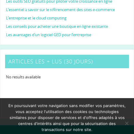
Les outils SEO gratuits pour piloter votre croissance en ligne
L’essentiel à savoir sur le référencement des sites e-commerce
L’entreprise et le cloud computing
Les conseils pour acheter une boutique en ligne existante
Les avantages d’un logiciel GED pour l’entreprise
ARTICLES LES + LUS (30 JOURS)
No results available
En poursuivant votre navigation sans modifier vos paramètres,
vous acceptez l'utilisation des cookies ou technologies
similaires pour disposer de services et d'offres adaptés à vos
centres d'intérêts ainsi que pour la sécurisation des
transactions sur notre site.